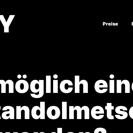
RY
Preise
 möglich ei
tandolmets