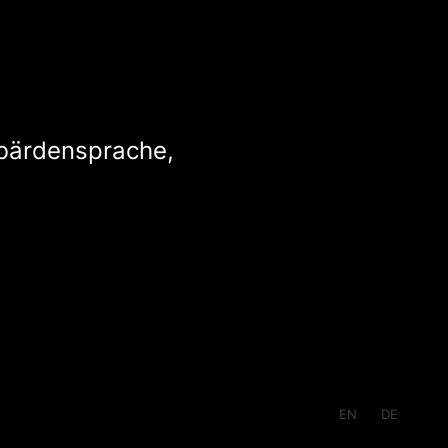
ebärdensprache,
EN
DE