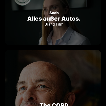
Saab
Alles außer Autos.
Brand Film
The CORD