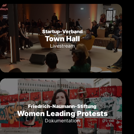
Startup-Verband
Town Hall
Livestream
Friedrich-Naumann-Stiftung
Women Leading Protests
Dokumentation