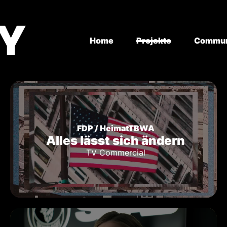
RY
Home
Projekte
Commun
FDP / HeimatTBWA
Alles lässt sich ändern
TV Commercial