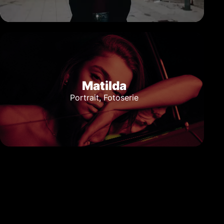
Matilda
Portrait, Fotoserie