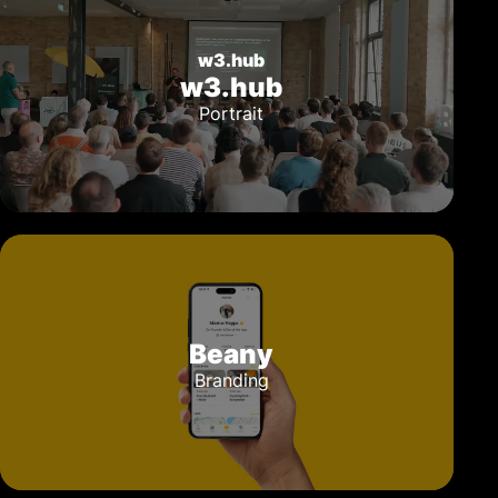
w3.hub
w3.hub
Portrait
Beany
Branding