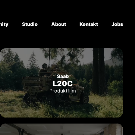
ity
Studio
About
Kontakt
Jobs
Saab
L20C
Produktfilm