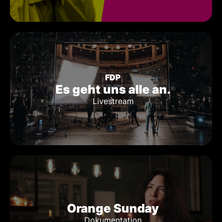
FDP
Es geht uns alle an.
Livestream
Orange Sunday
Dokumentation